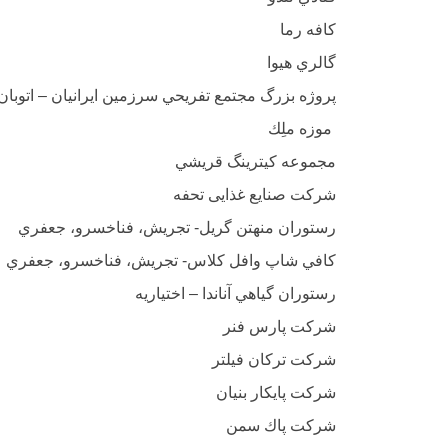
كافه رما
گالري هيوا
پروژه بزرگ مجتمع تفريحي سرزمين ايرانيان – اتوبان
موزه ملِك
مجموعه كيترينگ قريشي
شركت صنایع غذایی تحفه
رستوران منهتن گريل- تجريش، فناخسرو، جعفري
كافي شاپ وافل كلاس- تجريش، فناخسرو، جعفري
رستوران گياهي آناندا – اختياريه
شركت پارس فنر
شركت تركان فيلتر
شركت پايكار بنيان
شركت پاك سمن