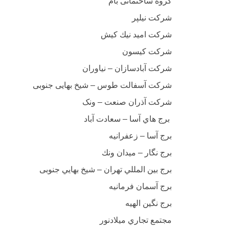
گروه ساختمانی بام
شرکت نیلپر
شركت اميد نيك کیش
شرکت کیسون
شركت آبادسازان – نیاوران
شركت آسفالت طوس – شیخ بهایی جنوبی
شرکت آذران صنعت – ونک
برج هاي آسا – سعادت آباد
برج آسا – زعفرانيه
برج نگار – ميدان ونك
برج بين المللي تهران – شيخ بهايي جنوبی
برج آسمان فرمانيه
برج نگين الهيه
مجتمع تجاري ميلادنور