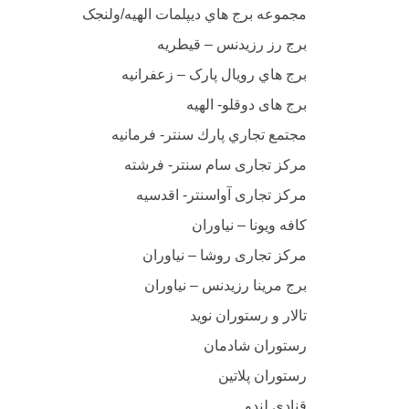
مجموعه برج هاي ديپلمات الهیه/ولنجک
برج رز رزيدنس – قيطريه
برج هاي رویال پارک – زعفرانيه
برج های دوقلو- الهیه
مجتمع تجاري پارك سنتر- فرمانيه
مرکز تجاری سام سنتر- فرشته
مرکز تجاری آواسنتر- اقدسیه
کافه ویونا – نیاوران
مرکز تجاری روشا – نیاوران
برج مرينا رزيدنس – نياوران
تالار و رستوران نويد
رستوران شادمان
رستوران پلاتين
قنادي لندو