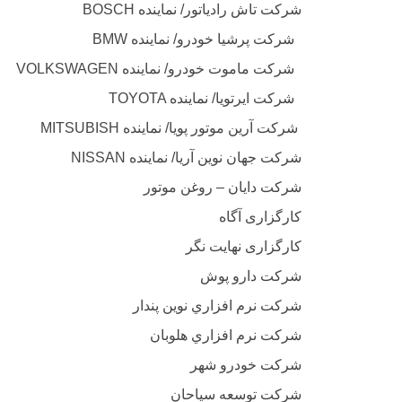
BOSCH شركت تاش رادياتور/ نماينده
BMW شرکت پرشیا خودرو/ نماینده
VOLKSWAGEN شرکت ماموت خودرو/ نماینده
TOYOTA شرکت ایرتویا/ نماینده
MITSUBISH شركت آرين موتور پويا/ نماينده
NISSAN شركت جهان نوين آريا/ نماینده
شركت دايان – روغن موتور
کارگزاری آگاه
کارگزاری نهایت نگر
شركت دارو پوش
شركت نرم افزاري نوين پندار
شركت نرم افزاري هلوبان
شركت خودرو شهر
شركت توسعه سياحان