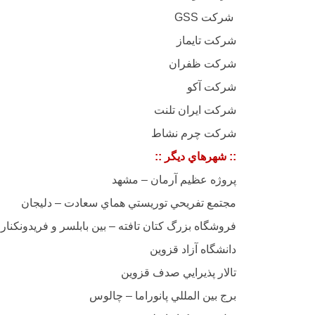
GSS شركت
شركت تايماز
شركت ظفران
شركت آكو
شركت ايران تلنت
شركت چرم نشاط
:: شهرهاي ديگر ::
پروژه عظيم آرمان – مشهد
مجتمع تفريحي توريستي هماي سعادت – دليجان
فروشگاه بزرگ كتان تافته – بين بابلسر و فريدونكنار
دانشگاه آزاد قزوين
تالار پذيرايي صدف قزوين
برج بين المللي پانوراما – چالوس