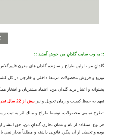
گ
:: به وب سايت گلدانِ من خوش آمديد ::
گلدانِ من، اولين طراح و سازنده گلدان هاي مدرن فایبرگلاس
توزيع و فروش محصولات مرتبط داخلي و خارجي در كل كشو
پشتوانه و اعتبار برند گلدانِ من، اعتماد مشتريان و افتخار 
تعهد به حفظ كيفيت و زمان تحويل و نيز
بیش از 22 سال تجربه
:: طرح تمامي محصولات، توسط طراح و مالك اثر به ثبت رسيده و هرگونه كپي برداري يا مشابه سازي پيگرد قانوني دارد::
هر نوع استفاده از نام و نشان تجاری گلدانِ من، حق انتشار
بوده و تخطی از آن پیگرد قانونی داشته و مطلقاً مجاز نمي با