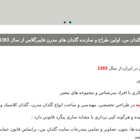
لدان من، اولین طراح و سازنده گلدان های مدرن فایبرگلاس از سال 1383
 در ايران،از سال
1383
ر
همكاري با افراد سرشناس و مجموعه هاي معتبر
در طراحي تخصصي، مهندسي و ساخت انواع گلدان مدرن، گلدان كلاسيك و گ
 ايده ها، متون، تصاوير و تمامي مندرجات سايت گلدانِ من، براساس قانون حم
شد