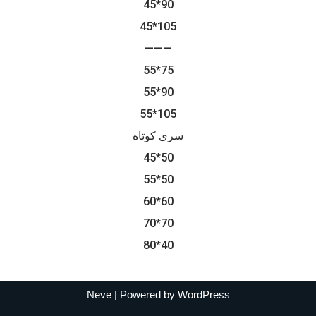
45*90
45*105
———
55*75
55*90
55*105
سری کوتاه
45*50
55*50
60*60
70*70
80*40
Neve
| Powered by
WordPress