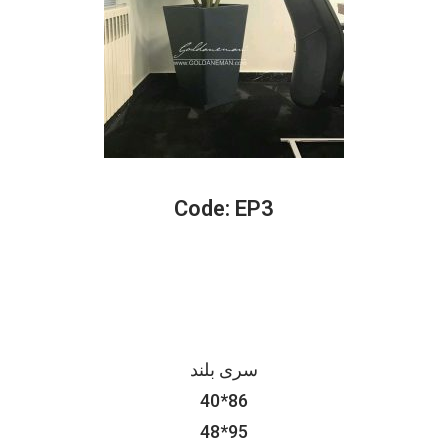
Code: EP3
سری بلند
40*86
48*95